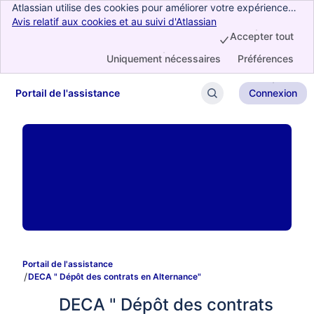
Atlassian utilise des cookies pour améliorer votre expérience
de navigation, effectuer des analyses et des recherches, et
Avis relatif aux cookies et au suivi d'Atlassian
, (opens new window
cibler la publicité. Acceptez tous les cookies pour indiquer que
Accepter tout
vous consentez à leur utilisation sur votre appareil.
Uniquement nécessaires
Préférences
Portail de l'assistance
Connexion
Passer au contenu principal
Portail de l'assistance
DECA " Dépôt des contrats en Alternance"
DECA " Dépôt des contrats 